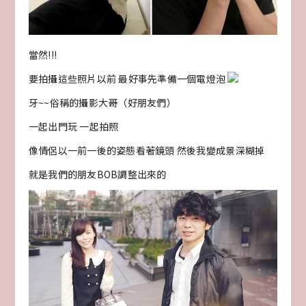
當然!!!
要拍攝這些照片以前 最好事先準備一個電燈泡
牙~~俗稱的攝影大哥（好朋友們）
一起出門玩 一起拍照
像情侶以一前一後的姿態看著鏡頭 然後我變成景深糊掉
就是我們的朋友BOB調整出來的