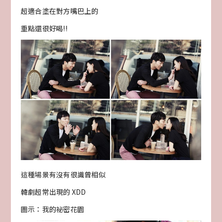
超適合塗在對方嘴巴上的
重點還很好喝!!
這種場景有沒有很識曾相似
韓劇超常出現的 XDD
圖示：我的祕密花園