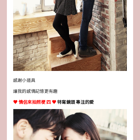
感謝小道具
讓我的感情記憶更有趣
♥ 情侶
來拍照
梗 四 ♥
特寫鏡頭 專注的愛