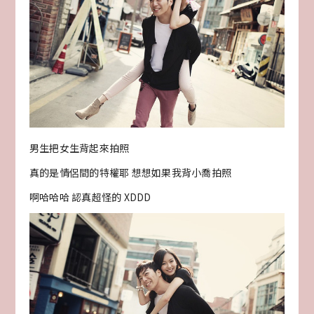
男生把女生背起來拍照
真的是情侶間的特權耶 想想如果我背小喬拍照
啊哈哈哈 認真超怪的 XDDD