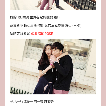
好的!! 如果男生實在過於瘦弱 (揍)
認真背不動女生 短時間又無法立刻變強壯 (再揍)
這時可以改以
勾肩膀的POSE
呈現平行或是一前一後的姿勢