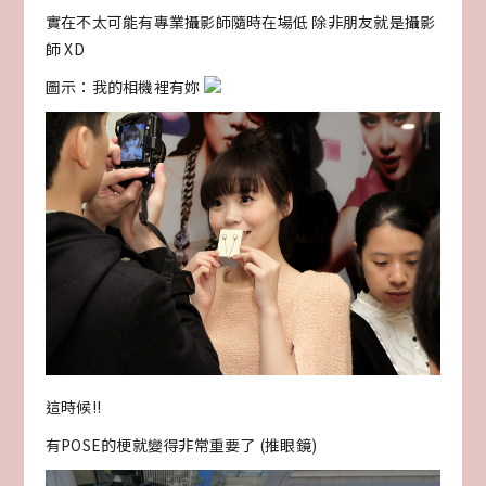
實在不太可能有專業攝影師隨時在場低 除非朋友就是攝影
師 XD
圖示：我的相機裡有妳
這時候!!
有POSE的梗就變得非常重要了 (推眼鏡)