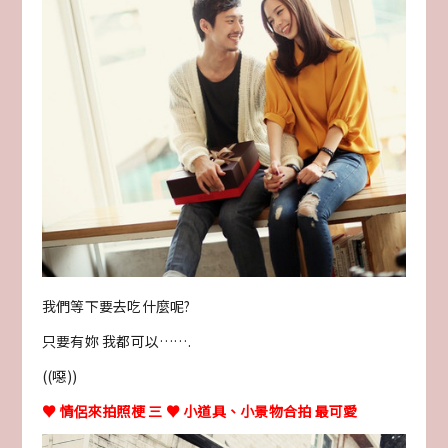
我們等下要去吃什麼呢?
只要有妳 我都可以…….
((噁))
♥ 情侶
來拍照
梗 三 ♥
小道具、小
景物合拍 最可愛