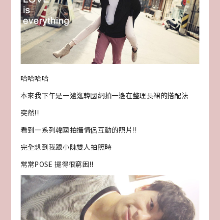
哈哈哈哈
本來我下午是一邊逛韓國網拍一邊在整理長裙的搭配法
突然!!
看到一系列韓國拍攝情侶互動的照片!!
完全想到我跟小陳雙人拍照時
常常POSE 擺得很窮困!!