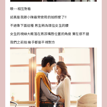
噢~~相互對看
認真是我跟小陳最常使用的拍照梗了!!
不過像下面這種 男生稍為環住女生的腰
女生的視線大概落在男孩嘴唇位置的角度 實在很不錯
我們之前拍 幾乎都是平視對方