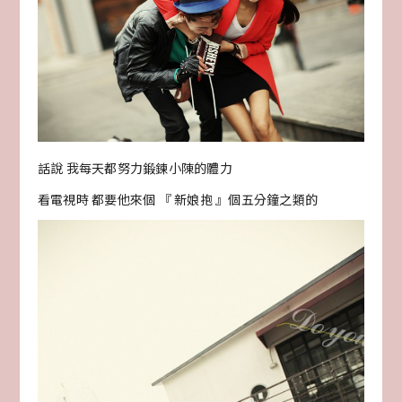
話說 我每天都努力鍛鍊小陳的體力
看電視時 都要他來個 『 新娘抱 』個五分鐘之類的