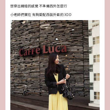
想穿出韓妞的感覺 不準備西外怎麼行
小老師們實在 有夠愛配西裝外套的 XDD