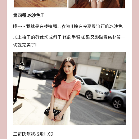
第四種 冰沙色T
噢~~~ 我就是在找這種上衣啦!! 擁有今夏最流行的冰沙色
加上袖子的剪裁切成斜子 修飾手臂 如果又帶點雪紡材質一
切就完美了!!
三哥快幫我找啦!! XD