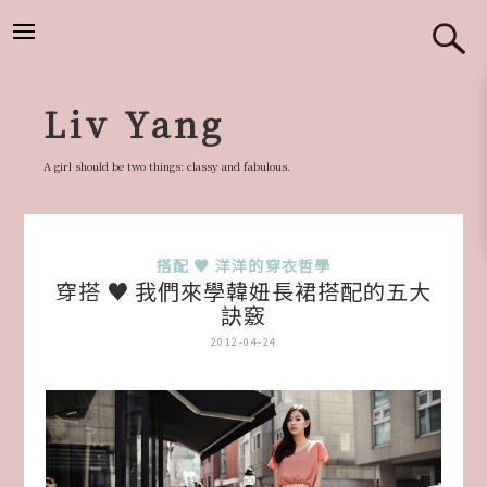
跳
至
主
要
Liv Yang
內
容
A girl should be two things: classy and fabulous.
搭配 ♥ 洋洋的穿衣哲學
穿搭 ♥ 我們來學韓妞長裙搭配的五大
訣竅
2012-04-24