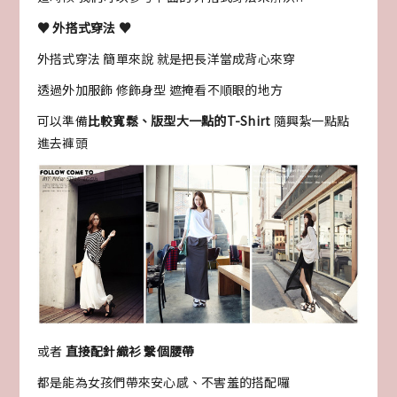
♥ 外搭式穿法 ♥
外搭式穿法 簡單來說 就是把長洋當成背心來穿
透過外加服飾 修飾身型 遮掩看不順眼的地方
可以準備
比較寬鬆、版型大一點的T-Shirt
隨興紮一點點
進去褲頭
或者
直接配針織衫 繫個腰帶
都是能為女孩們帶來安心感、不害羞的搭配囉