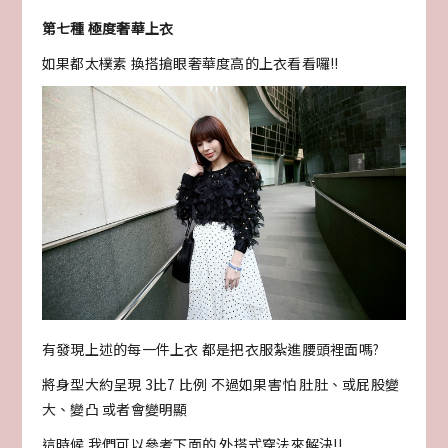
第七種 極度奢華上衣
如果都太樸素 換搭搶眼奢華度高的上衣看看囉!!
有發現上述的每一件上衣 都是把衣服紮進腰頭裡面嗎?
將身型大約呈現 3比7 比例 不過如果害怕 肚肚、或屁股變
大、變凸 或者會變明顯
這時候 我們可以參考下面的 外搭式穿法來解決!!