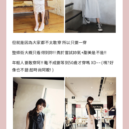
但就是因為大家都不太敢穿 所以只要一穿
整條街大概只看得到妳!! 勇於嘗試帥氣+甜美是不是!!
年輕人要敢穿阿!! 難不成要等到50歲才穿嗎 XD~~( 咦?好
像也不錯 超時尚阿嬤! )