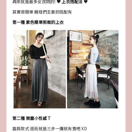
再來就是最多女孩問的!
♥ 上衣搭配法
♥
其實很簡單 韓妞們主要的搭配有
第一種 素色簡單剪裁的上衣
第二種 微露小性感 T
露肩款式 逛街就是三步一攤就有賣吧 XD